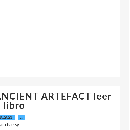
ANCIENT ARTEFACT leer
l libro
10.2021
…
ar cissessy