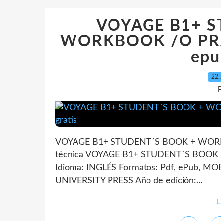
VOYAGE B1+ S
WORKBOOK /O PRAC
epu
22.
P
VOYAGE B1+ STUDENT´S BOOK + WORKB
técnica VOYAGE B1+ STUDENT´S BOOK
Idioma: INGLÉS Formatos: Pdf, ePub, MO
UNIVERSITY PRESS Año de edición:...
L